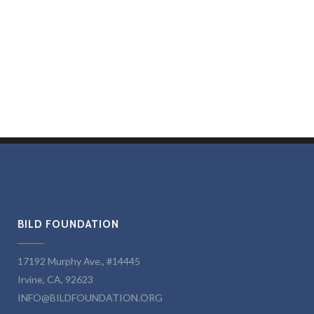
BILD FOUNDATION
17192 Murphy Ave., #14445
Irvine, CA, 92623
INFO@BILDFOUNDATION.ORG