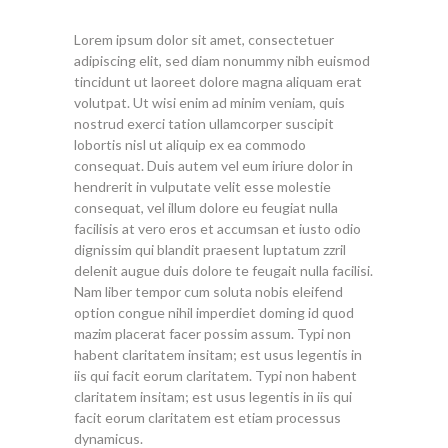
Lorem ipsum dolor sit amet, consectetuer
adipiscing elit, sed diam nonummy nibh euismod
tincidunt ut laoreet dolore magna aliquam erat
volutpat. Ut wisi enim ad minim veniam, quis
nostrud exerci tation ullamcorper suscipit
lobortis nisl ut aliquip ex ea commodo
consequat. Duis autem vel eum iriure dolor in
hendrerit in vulputate velit esse molestie
consequat, vel illum dolore eu feugiat nulla
facilisis at vero eros et accumsan et iusto odio
dignissim qui blandit praesent luptatum zzril
delenit augue duis dolore te feugait nulla facilisi.
Nam liber tempor cum soluta nobis eleifend
option congue nihil imperdiet doming id quod
mazim placerat facer possim assum. Typi non
habent claritatem insitam; est usus legentis in
iis qui facit eorum claritatem. Typi non habent
claritatem insitam; est usus legentis in iis qui
facit eorum claritatem est etiam processus
dynamicus.