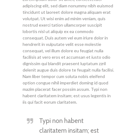
adipiscing elit, sed diam nonummy nibh euismod
tincidunt ut laoreet dolore magna aliquam erat
volutpat. Ut wisi enim ad minim veniam, quis
nostrud exerci tation ullamcorper suscipit
lobortis nisl ut aliquip ex ea commodo
consequat. Duis autem vel eum iriure dolor in
hendrerit in vulputate velit esse molestie
consequat, vel illum dolore eu feugiat nulla
facilisis at vero eros et accumsan et iusto odio
dignissim qui blandit praesent luptatum zzril
delenit augue duis dolore te feugait nulla facilisi.
Nam liber tempor cum soluta nobis eleifend
option congue nihil imperdiet doming id quod
mazim placerat facer possim assum. Typi non
habent claritatem insitam; est usus legentis in
iis qui facit eorum claritatem.
Typi non habent
claritatem insitam; est