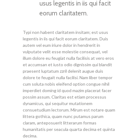
usus legentis in iis qui facit
eorum claritatem.
Typi non habent claritatem insitam; est usus
legentis in iis qui facit eorum claritatem. Duis
autem vel eum iriure dolor in hendrerit in
vulputate velit esse molestie consequat, vel
illum dolore eu feugiat nulla facilisis at vero eros
et accumsan et iusto odio dignissim qui blandit
praesent luptatum zzril delenit augue duis
dolore te feugait nulla facilisi. Nam liber tempor
cum soluta nobis eleifend option congue nihil
imperdiet doming id quod mazim placerat facer
possim assum. Claritas est etiam processus
dynamicus, qui sequitur mutationem
consuetudium lectorum. Mirum est notare quam
littera gothica, quam nunc putamus parum
claram, anteposuerit litterarum formas
humanitatis per seacula quarta decima et quinta
decima.